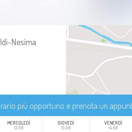
[Low rectal cancer treatment in frail
elderly patients. A personal series].
https://pubmed.ncbi.nlm.nih.gov/37875725/
aldi-Nesima
https://pubmed.ncbi.nlm.nih.gov/39080095/
https://pubmed.ncbi.nlm.nih.gov/32472403/
https://pubmed.ncbi.nlm.nih.gov/39379228/
https://pubmed.ncbi.nlm.nih.gov/18545873/
'orario più opportuno e prenota un appu
MERCOLEDÌ
GIOVEDÌ
VENERDÌ
12.08
13.08
14.08