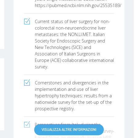
https://pubmed.ncbi.nlm.nih.gov/25535189/
Current status of liver surgery for non-
colorectal non-neuroendocrine liver
metastases: the NON.LI.MET. Italian
Society for Endoscopic Surgery and
New Technologies (SICE) and
Association of Italian Surgeons in
Europe (ACIE) collaborative international
survey.
Cornerstones and divergencies in the
implementation and use of liver
hypertrophy techniques: results from a
nationwide survey for the set-up of the
prospective registry.
Perspectives from Italy during the
VISUALIZZA ALTRE INFORMAZIONI
COVID-19 pandemic: nationwide survey-
based focus on minimally invasive HPB