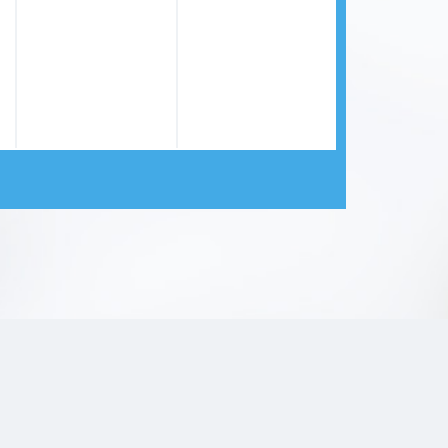
Calcoli alla colecisti
Massa addominale
Dolore addominale
Neoplasie del pancreas
Polipo
Tumore dello stomaco
appendicite
Morbo di Crohn
Ernia iatale