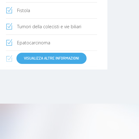
Fistola
Tumori della colecisti e vie biliari
Epatocarcinoma
VISUALIZZA ALTRE INFORMAZIONI
Colangiocarcinoma
Malattia di crohn
Lipoma
emorragia
Carcinoma dell'esofago