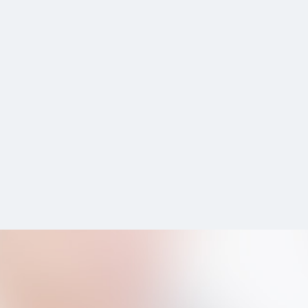
sull’evidenza (c.d. EBM). Strumenti questi,
che giornalmente consentono di fornire
al paziente una valutazione e un
trattamento dei problemi chirurgici e
oncologici secondo i più moderni criteri
della medicina. Il mio interesse principale
corrisponde esattamente a quello dei
pazienti che ho l’onore e la fortuna di
seguire, ovvero offrire il migliore
percorso di cura possibile che
intraprenderemo insieme, con le risorse
umane e materiali a disposizione. Un solo
obiettivo comune, per il bene comune più
grande: la salute.
E’ riconosciuto da più parti un ruolo
chiave di consulente di riferimento per i
colleghi dell’UOC di Chirurgia Oncologica
nella risoluzione di problematiche
chirurgiche complesse sia in elezione che
in urgenza. Nella quotidianità lavorativa,
ho instaurato con i colleghi delle altre